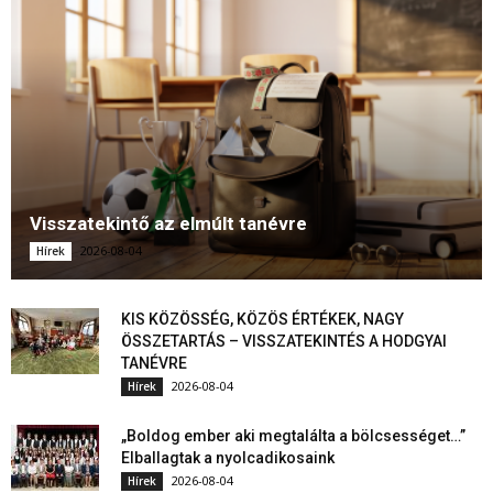
Visszatekintő az elmúlt tanévre
2026-08-04
Hírek
KIS KÖZÖSSÉG, KÖZÖS ÉRTÉKEK, NAGY
ÖSSZETARTÁS – VISSZATEKINTÉS A HODGYAI
TANÉVRE
2026-08-04
Hírek
„Boldog ember aki megtalálta a bölcsességet…”
Elballagtak a nyolcadikosaink
2026-08-04
Hírek