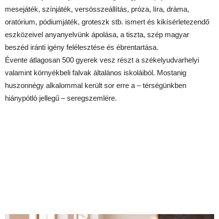
mesejáték, színjáték, versösszeállítás, próza, líra, dráma,
oratórium, pódiumjáték, groteszk stb. ismert és kikísérletezendő
eszközeivel anyanyelvünk ápolása, a tiszta, szép magyar
beszéd iránti igény felélesztése és ébrentartása.
Évente átlagosan 500 gyerek vesz részt a székelyudvarhelyi
valamint környékbeli falvak általános iskoláiból. Mostanig
huszonnégy alkalommal került sor erre a – térségünkben
hiánypótló jellegű – seregszemlére.