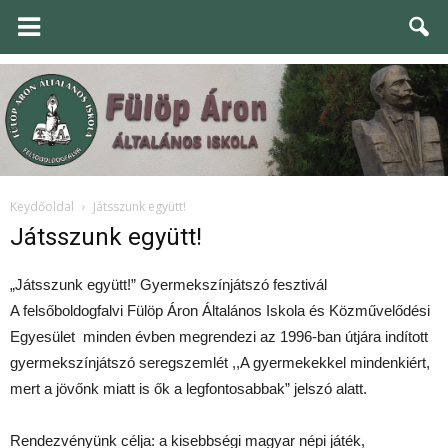
Keydőoldal
Játsszunk együtt!
Játsszunk együtt!
„Játsszunk együtt!” Gyermekszínjátszó fesztivál
A felsőboldogfalvi Fülöp Áron Általános Iskola és Közművelődési
Egyesület minden évben megrendezi az 1996-ban útjára indított
gyermekszínjátszó seregszemlét ,,A gyermekekkel mindenkiért,
mert a jövőnk miatt is ők a legfontosabbak” jelszó alatt.
Rendezvényünk célja: a kisebbségi magyar népi játék,