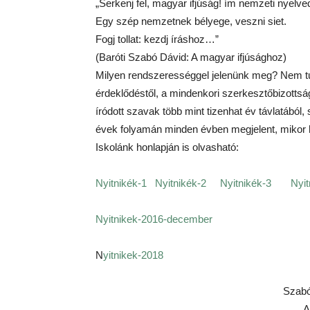
„Serkenj fel, magyar ifjúság! ím nemzeti nyelve
Egy szép nemzetnek bélyege, veszni siet.
Fogj tollat: kezdj íráshoz…”
(Baróti Szabó Dávid: A magyar ifjúsághoz)
Milyen rendszerességgel jelenünk meg? Nem tud
érdeklődéstől, a mindenkori szerkesztőbizottság
íródott szavak több mint tizenhat év távlatából,
évek folyamán minden évben megjelent, mikor h
Iskolánk honlapján is olvasható:
Nyitnikék-1
Nyitnikék-2
Nyitnikék-3
Nyit
Nyitnikek-2016-december
N
yitnikek-2018
Szabó
A