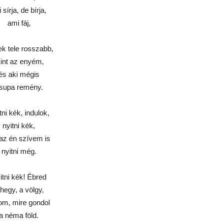
 sírja, de bírja,
ami fáj,
ek tele rosszabb,
int az enyém,
és aki mégis
supa remény.
tni kék, indulok,
nyitni kék,
 az én szívem is
nyitni még.
itni kék! Ébred
 hegy, a völgy,
om, mire gondol
a néma föld.