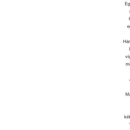
Eg
e
Hár
ví
mi
Má
kék