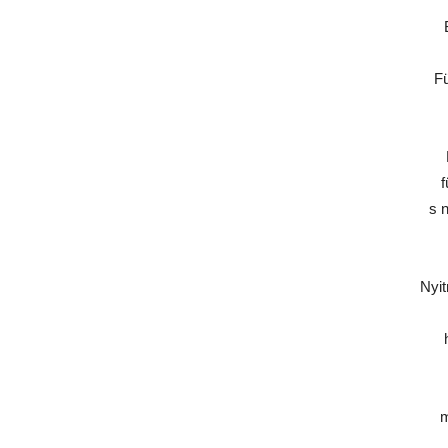
Fü
f
s 
Nyit
m