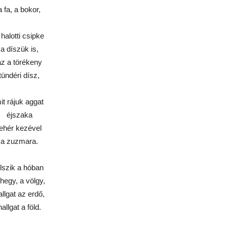
a fa, a bokor,
 halotti csipke
a díszük is,
az a törékeny
tündéri dísz,
it rájuk aggat
éjszaka
fehér kezével
a zuzmara.
lszik a hóban
 hegy, a völgy,
allgat az erdő,
hallgat a föld.