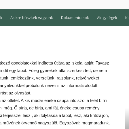
nk
Akikre büszkék vagyunk
Dokumentumok
Alegységek
K
ező gondolatokkal indította útjára az iskola lapját: Tavasz
indít egy lapot. Főleg gyerekek által szerkesztett, de nem
tunk, emlékezünk, verselünk, rajzolunk, rejtvényeket
yelvünkkel próbálunk nevelni, az informatizálódott
rást az olvasást.
ötletet. A kis madár éneke csupa intő szó: a telet bírni
itni még. Ő sírja, de bírja, ami fáj, éneke csupa remény.
terjessze, lesz , aki folytassa a lapot, lesz, aki kritizáljon,
ája művének örvendő nagyszülő. Egyszóval: megmaradunk.