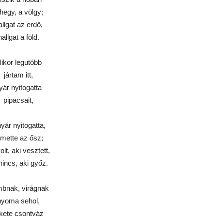
hegy, a völgy;
allgat az erdő,
hallgat a föld.
ikor legutóbb
jártam itt,
yár nyitogatta
pipacsait,
nyár nyitogatta,
emette az ősz;
olt, aki vesztett,
nincs, aki győz.
bnak, virágnak
nyoma sehol,
kete csontváz