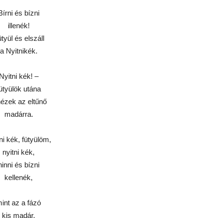
Bírni és bízni
illenék!
tyül és elszáll
a Nyitnikék.
Nyitni kék! –
ütyülök utána
nézek az eltűnő
madárra.
ni kék, fütyülöm,
nyitni kék,
hinni és bízni
kellenék,
int az a fázó
kis madár,