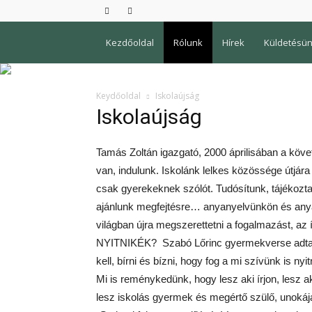
Kezdőoldal
Rólunk
Hírek
Küldetésü
Keydőoldal
Iskolaújság
Iskolaújság
Tamás Zoltán igazgató, 2000 áprilisában a követk
van, indulunk. Iskolánk lelkes közössége útjára 
csak gyerekeknek szólót. Tudósítunk, tájékozta
ajánlunk megfejtésre… anyanyelvünkön és anyan
világban újra megszerettetni a fogalmazást, az í
NYITNIKÉK? Szabó Lőrinc gyermekverse adta az 
kell, bírni és bízni, hogy fog a mi szívünk is ny
Mi is reménykedünk, hogy lesz aki írjon, lesz aki 
lesz iskolás gyermek és megértő szülő, unok