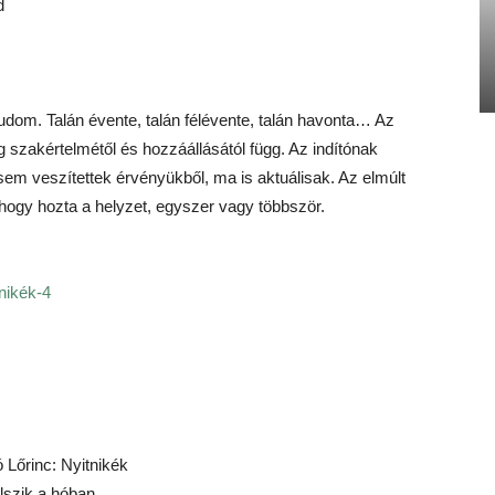
d
om. Talán évente, talán félévente, talán havonta… Az
 szakértelmétől és hozzáállásától függ. Az indítónak
 sem veszítettek érvényükből, ma is aktuálisak. Az elmúlt
ogy hozta a helyzet, egyszer vagy többször.
nikék-4
 Lőrinc: Nyitnikék
lszik a hóban