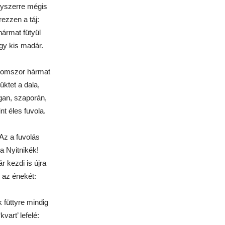
yszerre mégis
rezzen a táj:
hármat fütyül
gy kis madár.
omszor hármat
lüktet a dala,
gan, szaporán,
nt éles fuvola.
Az a fuvolás
a Nyitnikék!
r kezdi is újra
az énekét:
 füttyre mindig
‘kvart’ lefelé: