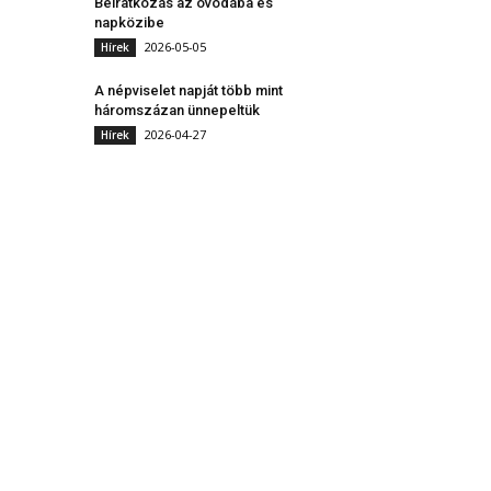
Beiratkozás az óvodába és
napközibe
2026-05-05
Hírek
A népviselet napját több mint
háromszázan ünnepeltük
2026-04-27
Hírek