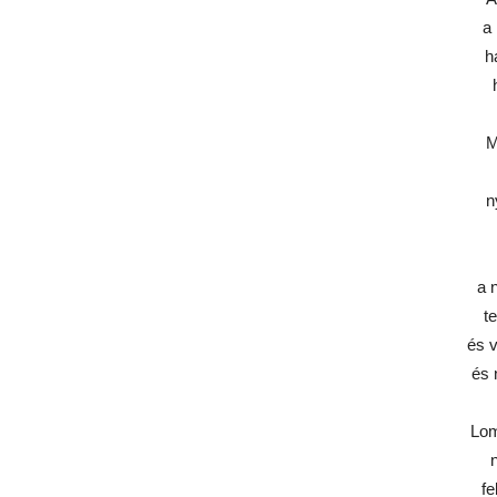
a 
h
M
n
a 
t
és v
és 
Lom
fe