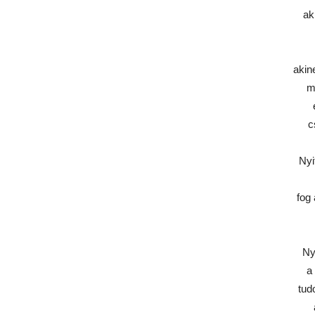
aki
akin
m
c
Nyi
fog
Ny
a
tud