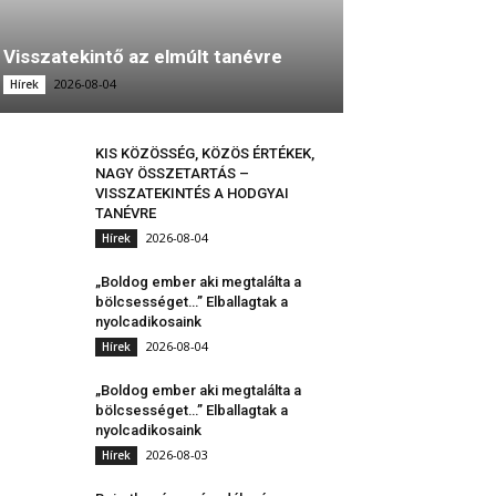
Visszatekintő az elmúlt tanévre
2026-08-04
Hírek
KIS KÖZÖSSÉG, KÖZÖS ÉRTÉKEK,
NAGY ÖSSZETARTÁS –
VISSZATEKINTÉS A HODGYAI
TANÉVRE
2026-08-04
Hírek
„Boldog ember aki megtalálta a
bölcsességet…” Elballagtak a
nyolcadikosaink
2026-08-04
Hírek
„Boldog ember aki megtalálta a
bölcsességet…” Elballagtak a
nyolcadikosaink
2026-08-03
Hírek