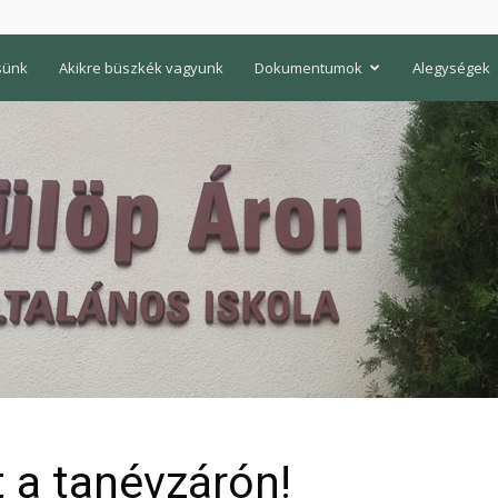
sünk
Akikre büszkék vagyunk
Dokumentumok
Alegységek
 a tanévzárón!