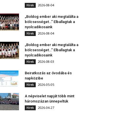
2026-08-04
Hírek
„Boldog ember aki megtalálta a
bölcsességet…” Elballagtak a
nyolcadikosaink
2026-08-04
Hírek
„Boldog ember aki megtalálta a
bölcsességet…” Elballagtak a
nyolcadikosaink
2026-08-03
Hírek
Beiratkozás az óvodába és
napközibe
2026-05-05
Hírek
A népviselet napját több mint
háromszázan ünnepeltük
2026-04-27
Hírek