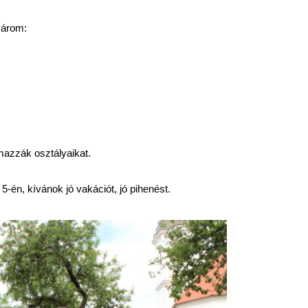
zárom:
mazzák osztályaikat.
5-én, kívánok jó vakációt, jó pihenést.