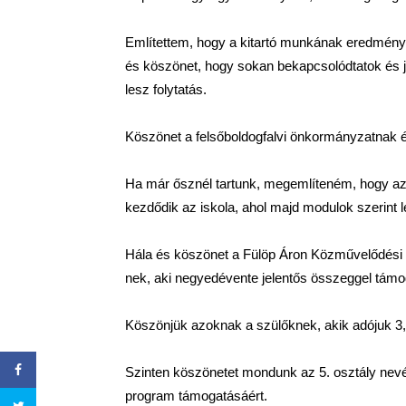
Említettem, hogy a kitartó munkának eredménye 
és köszönet, hogy sokan bekapcsolódtatok és j
lesz folytatás.
Köszönet a felsőboldogfalvi önkormányzatnak é
Ha már ősznél tartunk, megemlíteném, hogy az 
kezdődik az iskola, ahol majd modulok szerint l
Hála és köszönet a Fülöp Áron Közművelődési
nek, aki negyedévente jelentős összeggel támog
Köszönjük azoknak a szülőknek, akik adójuk 3,5
Szinten köszönetet mondunk az 5. osztály nev
program támogatásáért.