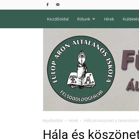
Kezdőoldal
Rólunk
Hírek
Küldeté
Keydőoldal
Hírek
Hála és köszönet a tanévzárón!
Hála és köszönet