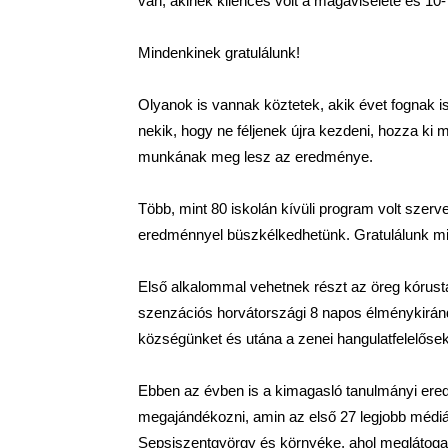
van, akinek kilences volt a magaviselete és 10-
Mindenkinek gratulálunk!
Olyanok is vannak köztetek, akik évet fognak is
nekik, hogy ne féljenek újra kezdeni, hozza ki
munkának meg lesz az eredménye.
Több, mint 80 iskolán kívüli program volt sze
eredménnyel büszkélkedhetünk. Gratulálunk min
Első alkalommal vehetnek részt az öreg kórus
szenzációs horvátországi 8 napos élménykirándu
községünket és utána a zenei hangulatfelelősek
Ebben az évben is a kimagasló tanulmányi ered
megajándékozni, amin az első 27 legjobb médiát 
Sepsiszentgyörgy és környéke, ahol meglátoga