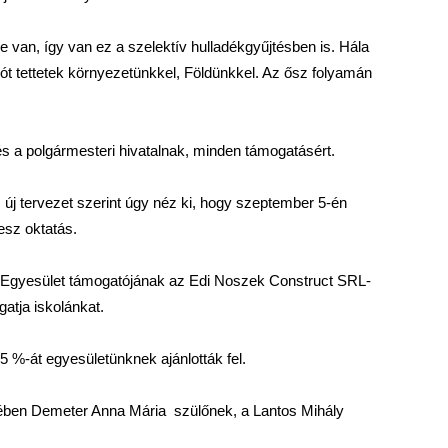
van, így van ez a szelektív hulladékgyűjtésben is. Hála
ót tettetek környezetünkkel, Földünkkel. Az ősz folyamán
s a polgármesteri hivatalnak, minden támogatásért.
új tervezet szerint úgy néz ki, hogy szeptember 5-én
esz oktatás.
 Egyesület támogatójának az Edi Noszek Construct SRL-
atja iskolánkat.
 %-át egyesületünknek ajánlották fel.
ében Demeter Anna Mária szülőnek, a Lantos Mihály