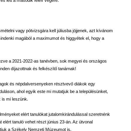
 es lett a második félév végére.
mételni vagy pótvizsgára kell júliusba jöjjenek, azt kívánom
 mindenki magából a maximumot és higgyétek el, hogy a
rvezve a 2021-2022-as tanévben, sok megyei és országos
den díjazottnak és felkészítő tanárnak!
tagok és népdalversenyeken résztvevő diákok egy
láson, ahol egyik este mi mutatjuk be a településünket,
 is mi leszünk.
ményeket elért tanulókat jutalomkirándulással szeretnénk
elért tanuló vehet részt június 23-án. Az útvonal
tjuk a Székely Nemzeti Múzeumot is.