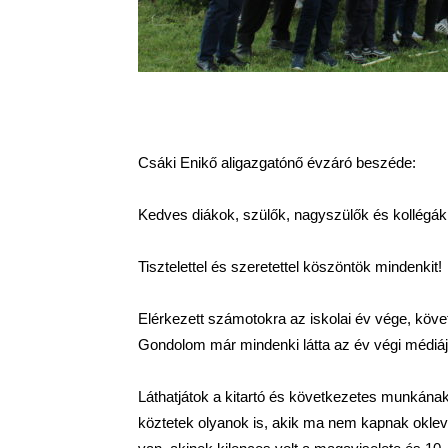
Csáki Enikő aligazgatónő évzáró beszéde:
Kedves diákok, szülők, nagyszülők és kollégák 
Tisztelettel és szeretettel köszöntök mindenkit!
Elérkezett számotokra az iskolai év vége, követ
Gondolom már mindenki látta az év végi médiáj
Láthatjátok a kitartó és következetes munkán
köztetek olyanok is, akik ma nem kapnak oklevel