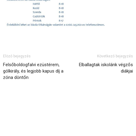
Elöző bejegyzés
Következő bejegyzés
Felsőboldogfalvi ezüstérem,
Elballagtak iskolánk végzős
gólkirály, és legjobb kapus díj a
diákjai
zóna döntőn