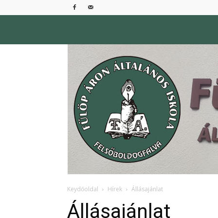
Keydőoldal
Hírek
Állásajánlat
Állásajánlat