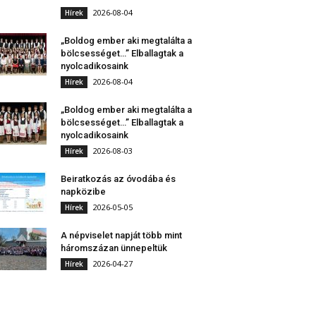
2026-08-04
Hírek
„Boldog ember aki megtalálta a
bölcsességet…” Elballagtak a
nyolcadikosaink
2026-08-04
Hírek
„Boldog ember aki megtalálta a
bölcsességet…” Elballagtak a
nyolcadikosaink
2026-08-03
Hírek
Beiratkozás az óvodába és
napközibe
2026-05-05
Hírek
A népviselet napját több mint
háromszázan ünnepeltük
2026-04-27
Hírek