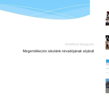
Következő bejegyzés
Megemlékezés iskolánk névadójának sírjánál